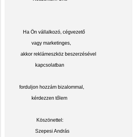
Ha Ön vállalkozó, cégvezető
vagy marketinges,
akkor reklámeszköz beszerzésével
kapcsolatban
f
orduljon hozzám bizalommal,
kérdezzen tőlem
Köszöne
ttel:
Szepesi András