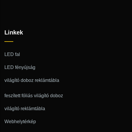
Linkek
LED fal
LED fényújság
világító doboz reklámtábla
feszített fóliás világító doboz
világító reklámtábla
Webhelytérkép