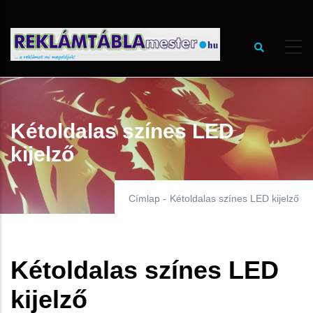
Ugrás
a
tartalomra
Kétoldalas színes LED
kijelző
Címlap
-
Kétoldalas színes LED kijelző
Kétoldalas színes LED
kijelző