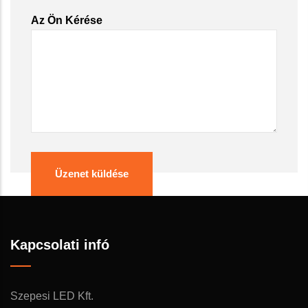
Az Ön Kérése
Kapcsolati infó
Szepesi LED Kft.