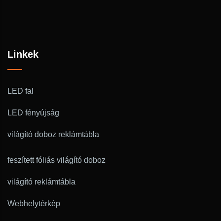
Linkek
LED fal
LED fényújság
világító doboz reklámtábla
feszített fóliás világító doboz
világító reklámtábla
Webhelytérkép