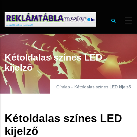
Ugrás
a
tartalomra
Kétoldalas színes LED
kijelző
Címlap
-
Kétoldalas színes LED kijelző
Kétoldalas színes LED
kijelző