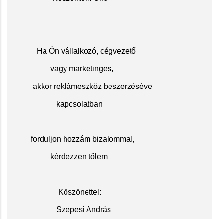
Ha Ön vállalkozó, cégvezető
vagy marketinges,
akkor reklámeszköz beszerzésével
kapcsolatban
f
orduljon hozzám bizalommal,
kérdezzen tőlem
Köszöne
ttel:
Szepesi András