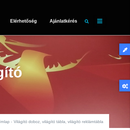
Elérhetőség
Ajánlatkérés
gító
ímlap
-
Világító doboz, világító tábla, világító reklámtábla