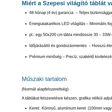
Miért a Szepesi világító táblát 
48 hónap (4 év) garancia – Teljes biztonságga
Energiatakarékos LED világítás – Minimális fo
pl.: egy 50x200 cm tábla mindössze 30 – 33W-
Időjárásálló és gondozásmentes – Hosszú élet
Prémium minőség – Precíz, szakértő kivitelezé
Műszaki tartalom
(Normál alapfelszereltség)
A táblákat felszerelésre készen, grafika nélkül adj
Keret: Könnyű, alumínium keret (100mm vag