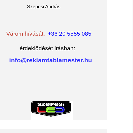
Szepesi András
Várom hívását:
+36 20 5555 085
érdeklődését írásban:
info@reklamtablamester.hu