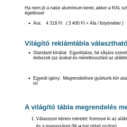
Ha nem jó a natúr alumínium keret, akkor a RAL szí
égetéssel
Ára: 4 318 Ft ( 3 400 Ft + Áfa / folyóméter )
Világító reklámtábla választhat
Standard kínálat: Egyoldalas, fal síkjára szere
dobozok (az árakat és méretkiosztást az alább
Egyedi igény: Megrendelésre gyártunk kör alakú
is!
A világító tábla megrendelés m
Válasszon kérem méretet: Keresse ki az aláb
és a magasságot (M
➔
bal oldali oszlop)