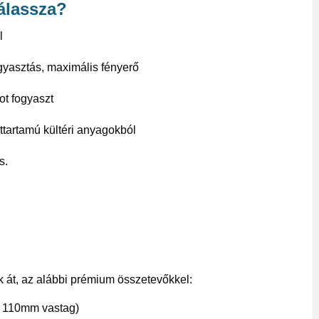
válassza?
l
gyasztás, maximális fényerő
ot fogyaszt
tartamú kültéri anyagokból
s.
uk át, az alábbi prémium összetevőkkel:
y 110mm vastag)