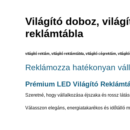
Világító doboz, világí
reklámtábla
világító reklám, világító reklámtábla, világító cégreklám, világító
Reklámozza hatékonyan vál
Prémium LED Világító Reklámtá
Szeretné, hogy vállalkozása éjszaka és rossz látási
Válasszon elegáns, energiatakarékos és időtálló 