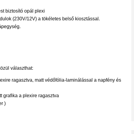
t biztosító opál plexi
odulok (230V/12V) a tökéletes belső kiosztással.
tápegység.
közül választhat:
exire ragasztva, matt védőfólia-laminálással a napfény és
tt grafika a plexire ragasztva
r )