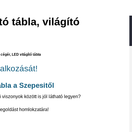
tó tábla, világító
 cégér, LED világító tábla
lalkozását!
bla a Szepesitől
 viszonyok között is jól látható legyen?
megoldást homlokzatára!