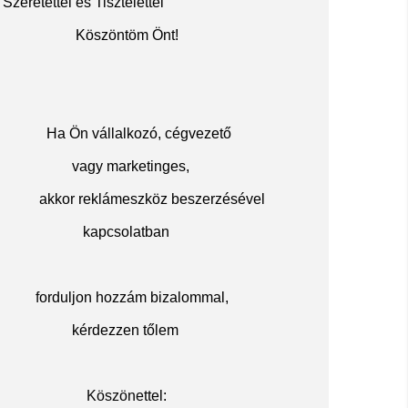
Szeretettel és Tisztelettel
Köszöntöm Önt!
Ha Ön vállalkozó, cégvezető
vagy marketinges,
akkor reklámeszköz beszerzésével
kapcsolatban
f
orduljon hozzám bizalommal,
kérdezzen tőlem
Köszöne
ttel: