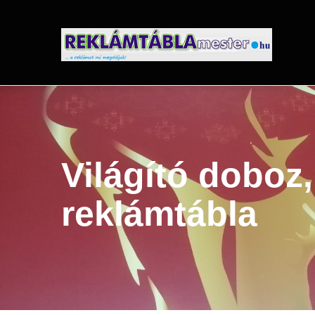
Ugrás
a
tartalomra
Világító doboz, 
reklámtábla