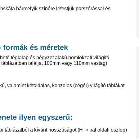
nskála bármelyik színére lefestjük porszórással és
ó formák és méretek
lhető téglalap és négyzet alakú homlokzati világító
i táblázatban találja, 100mm vagy 110mm vastag)
, valamint kétoldalas, konzolos (cégér) világító táblákat
enete ilyen egyszerű:
bi táblázatból a kívánt hosszúságot (H
➔
bal oldali oszlop)