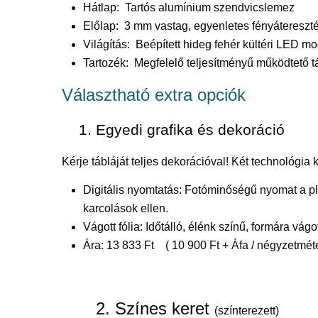
Hátlap: Tartós alumínium szendvicslemez
Előlap: 3 mm vastag, egyenletes fényáteresztés
Világítás: Beépített hideg fehér kültéri LED m
Tartozék: Megfelelő teljesítményű működtető 
Választható extra opciók
1. Egyedi grafika és dekoráció
Kérje tábláját teljes dekorációval! Két technológia 
Digitális nyomtatás: Fotóminőségű nyomat a pl
karcolások ellen.
Vágott fólia: Időtálló, élénk színű, formára vágo
Ára: 13 833 Ft ( 10 900 Ft + Áfa / négyzetméte
2. Színes keret
(színterezett)