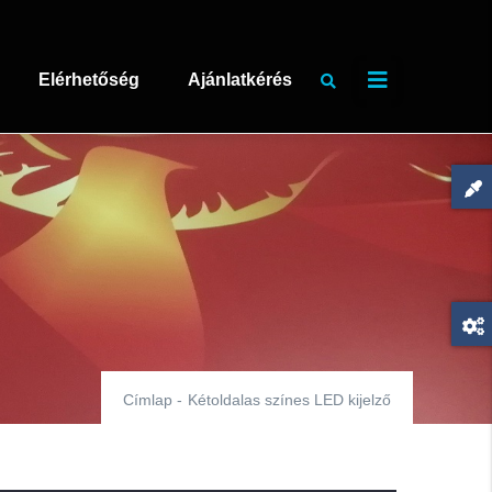
Elérhetőség
Ajánlatkérés
Címlap
-
Kétoldalas színes LED kijelző