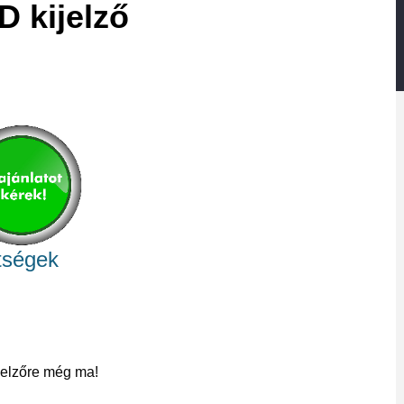
D kijelző
tségek
ijelzőre még ma!