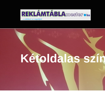
Ugrás
a
tartalomra
Kétoldalas szí