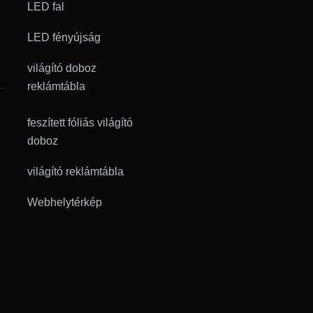
LED fal
LED fényújság
világító doboz
reklámtábla
feszített fóliás világító
doboz
világító reklámtábla
Webhelytérkép