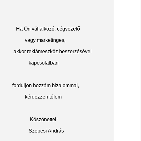
Ha Ön vállalkozó, cégvezető
vagy marketinges,
akkor reklámeszköz beszerzésével
kapcsolatban
f
orduljon hozzám bizalommal,
kérdezzen tőlem
Köszöne
ttel:
Szepesi András