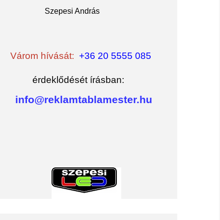
Szepesi András
Várom hívását:
+36 20 5555 085
érdeklődését írásban:
info@reklamtablamester.hu