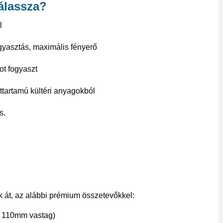
válassza?
l
gyasztás, maximális fényerő
ot fogyaszt
tartamú kültéri anyagokból
s.
uk át, az alábbi prémium összetevőkkel:
y 110mm vastag)