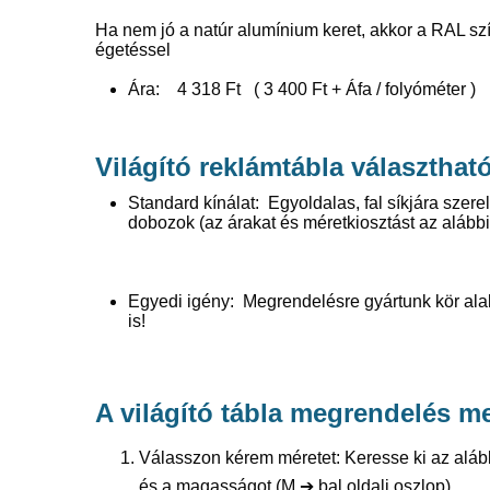
Ha nem jó a natúr alumínium keret, akkor a RAL szí
égetéssel
Ára: 4 318 Ft ( 3 400 Ft + Áfa / folyóméter )
Világító reklámtábla választhat
Standard kínálat: Egyoldalas, fal síkjára szere
dobozok (az árakat és méretkiosztást az alább
Egyedi igény: Megrendelésre gyártunk kör alakú
is!
A világító tábla megrendelés m
Válasszon kérem méretet: Keresse ki az aláb
és a magasságot (M
➔
bal oldali oszlop)