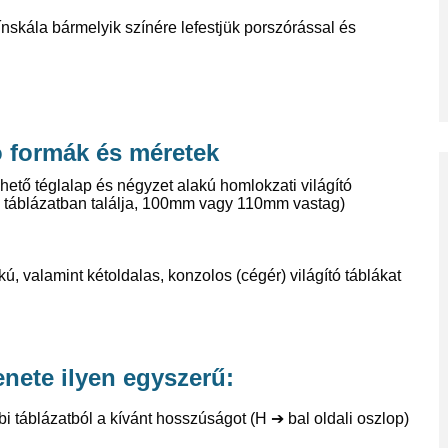
nskála bármelyik színére lefestjük porszórással és
ó formák és méretek
lhető téglalap és négyzet alakú homlokzati világító
i táblázatban találja, 100mm vagy 110mm vastag)
, valamint kétoldalas, konzolos (cégér) világító táblákat
enete ilyen egyszerű:
bi táblázatból a kívánt hosszúságot (H
➔
bal oldali oszlop)