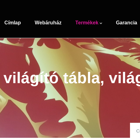
Main
navigation
Címlap
Webáruház
Termékek
Garancia
világító tábla, vilá
C