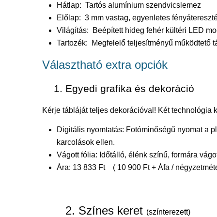
Hátlap: Tartós alumínium szendvicslemez
Előlap: 3 mm vastag, egyenletes fényáteresztés
Világítás: Beépített hideg fehér kültéri LED m
Tartozék: Megfelelő teljesítményű működtető 
Választható extra opciók
1. Egyedi grafika és dekoráció
Kérje tábláját teljes dekorációval! Két technológia 
Digitális nyomtatás: Fotóminőségű nyomat a pl
karcolások ellen.
Vágott fólia: Időtálló, élénk színű, formára vágo
Ára: 13 833 Ft ( 10 900 Ft + Áfa / négyzetméte
2. Színes keret
(színterezett)