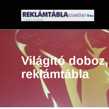
Ugrás
a
tartalomra
Világító doboz, 
reklámtábla