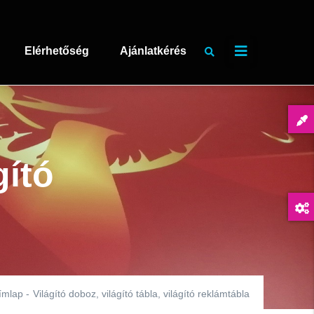
Elérhetőség
Ajánlatkérés
gító
ímlap
-
Világító doboz, világító tábla, világító reklámtábla