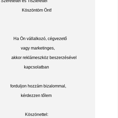
Szeretettel és Tisztelettel
Köszöntöm Önt!
Ha Ön vállalkozó, cégvezető
vagy marketinges,
akkor reklámeszköz beszerzésével
kapcsolatban
f
orduljon hozzám bizalommal,
kérdezzen tőlem
Köszöne
ttel: