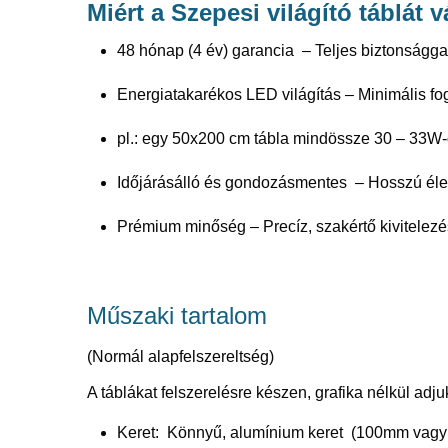
Miért a Szepesi világító táblát 
48 hónap (4 év) garancia – Teljes biztonságga
Energiatakarékos LED világítás – Minimális fo
pl.: egy 50x200 cm tábla mindössze 30 – 33W-
Időjárásálló és gondozásmentes – Hosszú élet
Prémium minőség – Precíz, szakértő kivitelezé
Műszaki tartalom
(Normál alapfelszereltség)
A táblákat felszerelésre készen, grafika nélkül adj
Keret: Könnyű, alumínium keret (100mm vag