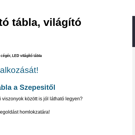
tó tábla, világító
 cégér, LED világító tábla
lalkozását!
bla a Szepesitől
 viszonyok között is jól látható legyen?
megoldást homlokzatára!