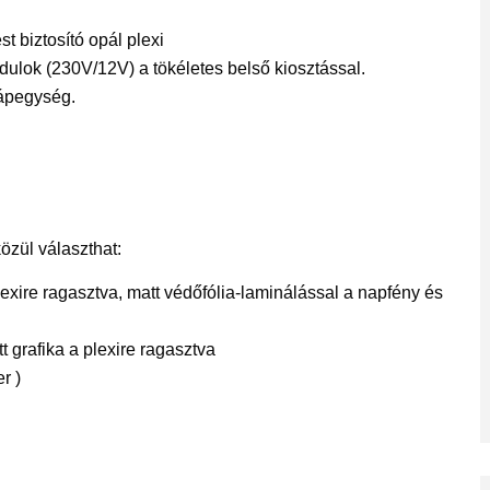
t biztosító opál plexi
odulok (230V/12V) a tökéletes belső kiosztással.
tápegység.
közül választhat:
exire ragasztva, matt védőfólia-laminálással a napfény és
tt grafika a plexire ragasztva
r )