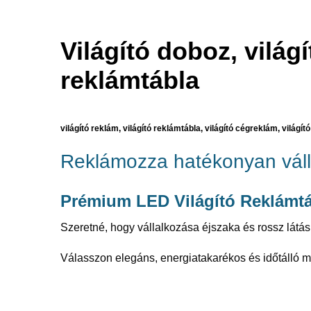
Világító doboz, világí
reklámtábla
világító reklám, világító reklámtábla, világító cégreklám, világító
Reklámozza hatékonyan vál
Prémium LED Világító Reklámtá
Szeretné, hogy vállalkozása éjszaka és rossz látási
Válasszon elegáns, energiatakarékos és időtálló 