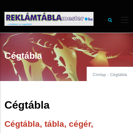
Ugrás
a
tartalomra
Cégtábla
Címlap
-
Cégtábla
Cégtábla
Cégtábla, tábla, cégér,