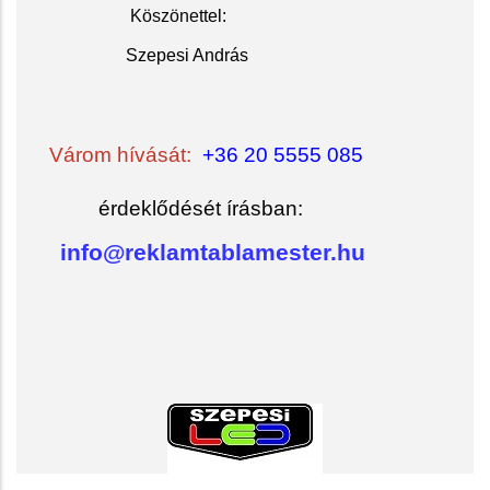
Köszöne
ttel:
Szepesi András
Várom hívását:
+36 20 5555 085
érdeklődését írásban:
info@reklamtablamester.hu