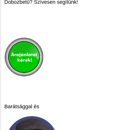
Dobozbetű? Szívesen segítünk!
Barátsággal és