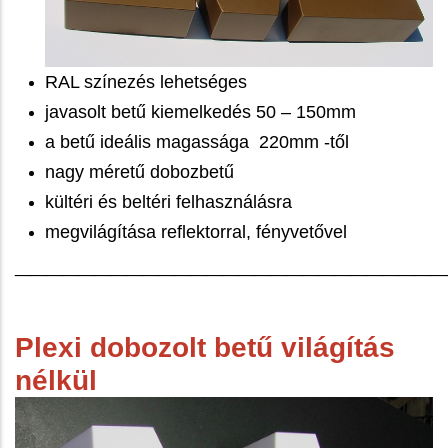
RAL színezés lehetséges
javasolt betű kiemelkedés 50 – 150mm
a betű ideális magassága 220mm -től
nagy méretű dobozbetű
kültéri és beltéri felhasználásra
megvilágítása reflektorral, fényvetővel
___________________________
Plexi dobozolt betű világítás
nélkül