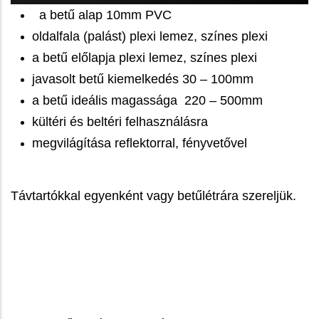
a betű alap 10mm PVC
oldalfala (palást) plexi lemez, színes plexi
a betű előlapja plexi lemez, színes plexi
javasolt betű kiemelkedés 30 – 100mm
a betű ideális magassága 220 – 500mm
kültéri és beltéri felhasználásra
megvilágítása reflektorral, fényvetővel
Távtartókkal egyenként vagy betűlétrára szereljük.