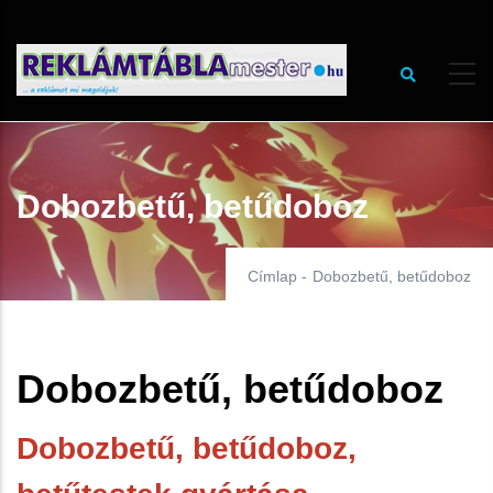
Ugrás
a
tartalomra
Dobozbetű, betűdoboz
Címlap
-
Dobozbetű, betűdoboz
Dobozbetű, betűdoboz
Dobozbetű, betűdoboz,