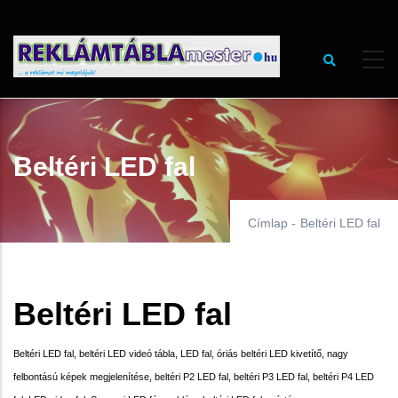
Ugrás
a
tartalomra
Beltéri LED fal
Címlap
-
Beltéri LED fal
Beltéri LED fal
Beltéri LED fal, beltéri LED videó tábla, LED fal, óriás beltéri LED kivetítő, nagy
felbontású képek megjelenítése, beltéri P2 LED fal, beltéri P3 LED fal, beltéri P4 LED