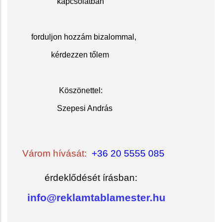
kapcsolatban
f
orduljon hozzám bizalommal,
kérdezzen tőlem
Köszöne
ttel:
Szepesi András
Várom hívását:
+36 20 5555 085
érdeklődését írásban:
info@reklamtablamester.hu