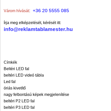
:
+36 20 5555 085
Várom hívását
Írja meg elképzelését, kérését itt:
info@reklamtablamester.hu
Címkék
Beltéri LED fal
beltéri LED videó tábla
Led fal
óriás kivetítő
nagy felbontású képek megjelenítése
beltéri P2 LED fal
beltéri P3 LED fal