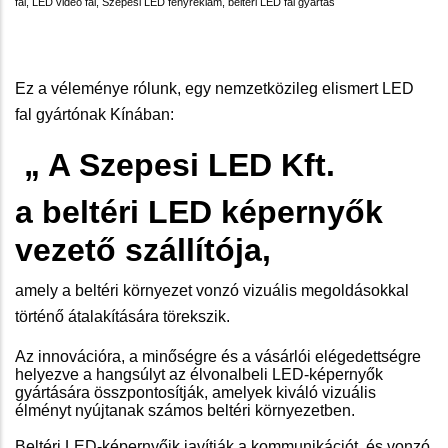
fal, LED video fal, Szepesi LED fényreklám, beltéri LED fal gyártás
Ez a véleménye rólunk, egy nemzetközileg elismert LED
fal gyártónak Kínában:
„ A Szepesi LED Kft.
a beltéri LED képernyők
vezető szállítója,
amely a beltéri környezet vonzó vizuális megoldásokkal
történő átalakítására törekszik.
Az innovációra, a minőségre és a vásárlói elégedettségre
helyezve a hangsúlyt az élvonalbeli LED-képernyők
gyártására összpontosítják, amelyek kiváló vizuális
élményt nyújtanak számos beltéri környezetben.
Beltéri LED-képernyőik javítják a kommunikációt, és vonzó