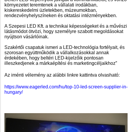
környezetet teremtenek a vállalati irodákban,
kiskereskedelmi üzletekben, múzeumokban,
rendezvényhelyszíneken és oktatási intézményekben.
A Szepesi LED Kft. a technikai képességeket és a művészi
látásmódot ötvözi, hogy személyre szabott megoldásokat
nyújtson vásárlóinak.
Szakértői csapatuk ismeri a LED-technológia fortélyait, és
szorosan együttműködik a vállalkozásokkal annak
érdekében, hogy beltéri LED-kijelzőik pontosan
illeszkedjenek a márkaépítési és marketingcéljaikhoz”
Az iménti vélemény az alábbi linkre kattintva olvasható:
https://www.eagerled.com/hu/top-10-led-screen-supplier-in-
hungary/